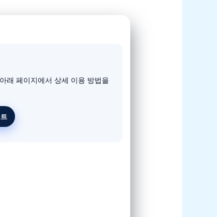
 아래 페이지에서 상세 이용 방법을
스트