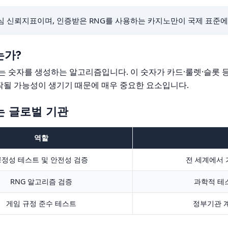
심 신뢰지표이며, 인증받은 RNG를 사용하는 카지노만이 국제 표준에
는가?
없는 숫자를 생성하는 알고리즘입니다. 이 숫자가 카드·룰렛·슬롯 등
작될 가능성이 생기기 때문에 매우 중요한 요소입니다.
는 글로벌 기관
역할
공정성 테스트 및 안전성 검증
전 세계에서 
RNG 알고리즘 검증
과학적 테
게임 규정 준수 테스트
정부기관 계