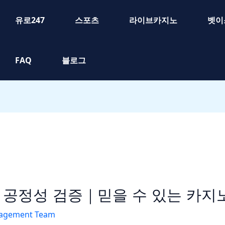
유로247
스포츠
라이브카지노
벳이
FAQ
블로그
 공정성 검증｜믿을 수 있는 카지
nagement Team