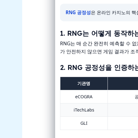
RNG 공정성
은 온라인 카지노의 핵
1. RNG는 어떻게 동작하
RNG는 매 순간 완전히 예측할 수 
가 안전하지 않으면 게임 결과가 조
2. RNG 공정성을 인증하
기관명
eCOGRA
iTechLabs
GLI