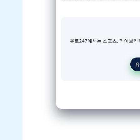
유로247에서는 스포츠, 라이브카
유