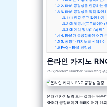
1.2
2. RNG 공정성을 인증하는 
1.3
3. RNG 공정성을 직접 확인
1.3.1
① 인증 로고 확인하기
1.3.2
② 제공사(프로바이더) 
1.3.3
③ 게임 정보(Info) 메
1.4
4. RNG가 불공정하면 어떤 
1.5
5. 공정한 카지노를 선택하는
1.6
FAQ – RNG 공정성
온라인 카지노 RN
RNG(Random Number Generat
온라인 카지노의 모든 결과는 단순한
RNG가 공정해야만 플레이어가 신뢰