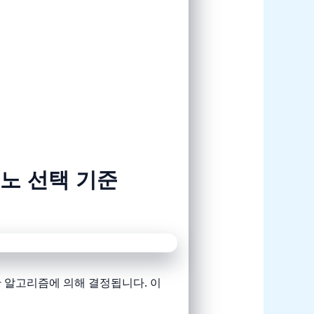
노 선택 기준
 알고리즘에 의해 결정됩니다. 이