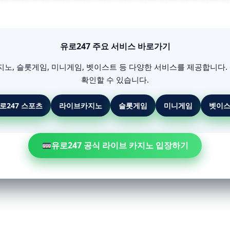
유로247 주요 서비스 바로가기
지노, 슬롯게임, 미니게임, 벳이스트 등 다양한 서비스를 제공합니다.
확인할 수 있습니다.
로247 스포츠
라이브카지노
슬롯게임
미니게임
벳이
유로247 공식 라이브 카지노 입장하기