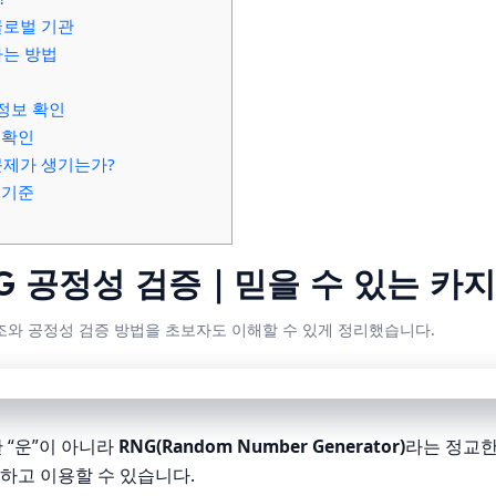
글로벌 기관
하는 방법
정보 확인
뉴 확인
문제가 생기는가?
 기준
G 공정성 검증｜믿을 수 있는 카지
or) 구조와 공정성 검증 방법을 초보자도 이해할 수 있게 정리했습니다.
 “운”이 아니라
RNG(Random Number Generator)
라는 정교한
하고 이용할 수 있습니다.