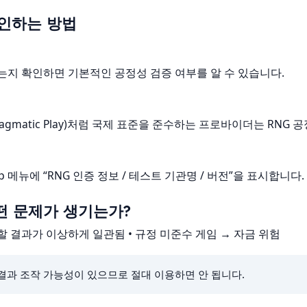
확인하는 방법
고가 있는지 확인하면 기본적인 공정성 검증 여부를 알 수 있습니다.
(Pragmatic Play)처럼 국제 표준을 준수하는 프로바이더는 RN
lp 메뉴에 “RNG 인증 정보 / 테스트 기관명 / 버전”을 표시합니다.
어떤 문제가 생기는가?
 할 결과가 이상하게 일관됨 • 규정 미준수 게임 → 자금 위험
결과 조작 가능성이 있으므로 절대 이용하면 안 됩니다.