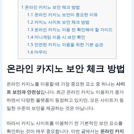
1
온라인 카지노 보안 체크 방법
1.1
온라인 카지노 보안이 중요한 이유
1.2
카지노 사이트 보안 체크 방법
1.3
온라인 카지노 이용 전 확인해야 할 가이드
1.4
미니게임 이용 시 보안 확인
1.5
안전한 카지노 이용을 위한 기본 습관
1.6
마무리
온라인 카지노 보안 체크 방법
온라인 카지노를 이용할 때 가장 중요한 요소 중 하나는
사이
트 보안과 안전성
입니다. 최근 온라인 카지노 이용자가 증가
하면서 다양한 플랫폼이 등장하고 있지만, 모든 사이트가 동
일한 수준의 보안을 제공하는 것은 아닙니다.
따라서 카지노 사이트를 이용하기 전 기본적인 보안 요소를
확인하는 것이 매우 중요합니다. 이번 글에서는
온라인 카지