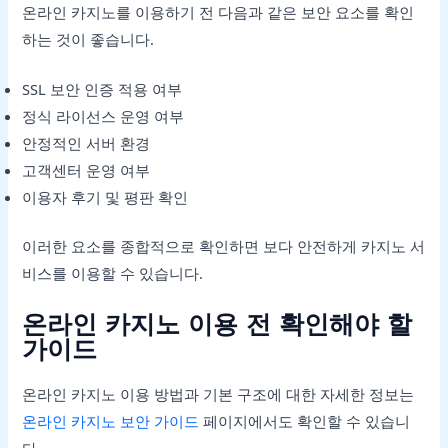
온라인 카지노를 이용하기 전 다음과 같은 보안 요소를 확인
하는 것이 좋습니다.
SSL 보안 인증 적용 여부
정식 라이선스 운영 여부
안정적인 서버 환경
고객센터 운영 여부
이용자 후기 및 평판 확인
이러한 요소를 종합적으로 확인하면 보다 안전하게 카지노 서
비스를 이용할 수 있습니다.
온라인 카지노 이용 전 확인해야 할
가이드
온라인 카지노 이용 방법과 기본 구조에 대한 자세한 정보는
온라인 카지노 보안 가이드
페이지에서도 확인할 수 있습니
다.