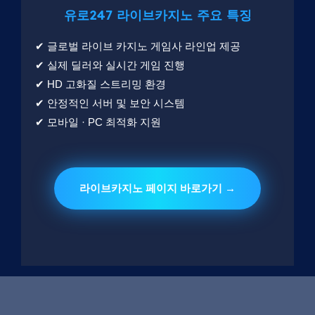
유로247 라이브카지노 주요 특징
✔ 글로벌 라이브 카지노 게임사 라인업 제공
✔ 실제 딜러와 실시간 게임 진행
✔ HD 고화질 스트리밍 환경
✔ 안정적인 서버 및 보안 시스템
✔ 모바일 · PC 최적화 지원
라이브카지노 페이지 바로가기 →