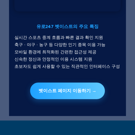
유로247 벳이스트의 주요 특징
실시간 스포츠 중계 흐름과 빠른 결과 확인 지원
축구 · 야구 · 농구 등 다양한 인기 종목 이용 가능
모바일 환경에 최적화된 간편한 접근성 제공
신속한 정산과 안정적인 이용 시스템 지원
초보자도 쉽게 사용할 수 있는 직관적인 인터페이스 구성
벳이스트 페이지 이동하기 →