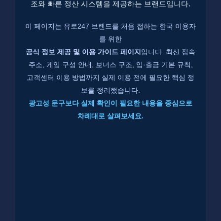
조와 빠른 정산 시스템을 제공하는 브랜드입니다.
이 페이지는 유로247 브랜드를 처음 접하는 한국 이용자
를 위한
공식 정보 제공 및 이용 가이드 페이지
입니다. 최신 접속
주소, 게임 구성 안내, 보너스 구조, 입·출금 기본 규칙,
고객센터 이용 방법까지 실제 이용 전에 필요한 핵심 정
보를 정리했습니다.
광고성 문구보다 실제 확인이 필요한 내용을 중심으로
차례대로 살펴보세요.