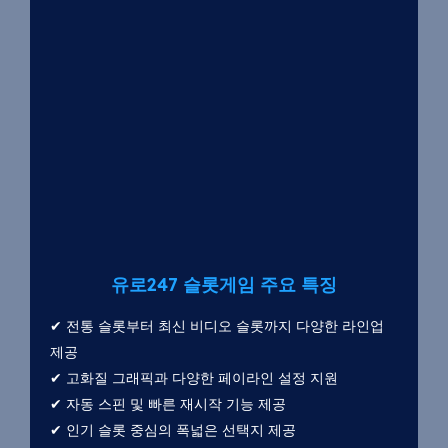
유로247 슬롯게임 주요 특징
✔ 전통 슬롯부터 최신 비디오 슬롯까지 다양한 라인업
제공
✔ 고화질 그래픽과 다양한 페이라인 설정 지원
✔ 자동 스핀 및 빠른 재시작 기능 제공
✔ 인기 슬롯 중심의 폭넓은 선택지 제공