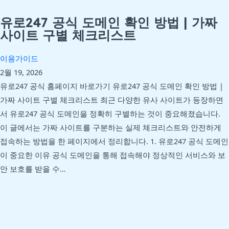
유로247 공식 도메인 확인 방법 | 가짜
사이트 구별 체크리스트
이용가이드
2월 19, 2026
유로247 공식 홈페이지 바로가기 유로247 공식 도메인 확인 방법 |
가짜 사이트 구별 체크리스트 최근 다양한 유사 사이트가 등장하면
서 유로247 공식 도메인을 정확히 구별하는 것이 중요해졌습니다.
이 글에서는 가짜 사이트를 구분하는 실제 체크리스트와 안전하게
접속하는 방법을 한 페이지에서 정리합니다. 1. 유로247 공식 도메인
이 중요한 이유 공식 도메인을 통해 접속해야 정상적인 서비스와 보
안 보호를 받을 수…