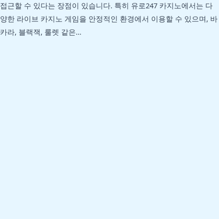
접근할 수 있다는 장점이 있습니다. 특히 유로247 카지노에서는 다
양한 라이브 카지노 게임을 안정적인 환경에서 이용할 수 있으며, 바
카라, 블랙잭, 룰렛 같은…