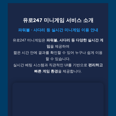
유로247 미니게임 서비스 소개
파워볼 · 사다리 등 실시간 미니게임 이용 안내
유로247 미니게임은
파워볼, 사다리 등 다양한 실시간 게
임
을 제공하며
짧은 시간 안에 결과를 확인할 수 있어 누구나 쉽게 이용
할 수 있습니다.
실시간 베팅 시스템과 직관적인 UI를 기반으로
편리하고
빠른 게임 환경
을 제공합니다.