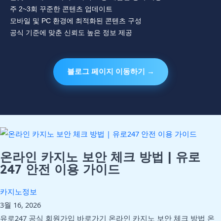
주 2~3회 꾸준한 콘텐츠 업데이트
모바일 및 PC 환경에 최적화된 콘텐츠 구성
공식 기준에 맞춘 신뢰도 높은 정보 제공
블로그 페이지 이동하기 →
온라인 카지노 보안 체크 방법 | 유로
247 안전 이용 가이드
카지노정보
3월 16, 2026
유로247 공식 회원가입 바로가기 온라인 카지노 보안 체크 방법 온