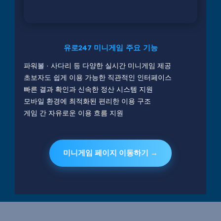
유로247 미니게임 주요 기능
파워볼 · 사다리 등 다양한 실시간 미니게임 제공
초보자도 쉽게 이용 가능한 직관적인 인터페이스
빠른 결과 확인과 신속한 정산 시스템 지원
모바일 환경에 최적화된 편리한 이용 구조
게임 간 자유로운 이용 흐름 지원
미니게임 페이지 이동하기 →