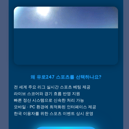
왜 유로247 스포츠를 선택하나요?
전 세계 주요 리그 실시간 스포츠 베팅 제공
라이브 스코어와 경기 흐름 반영 지원
빠른 정산 시스템으로 신속한 처리 가능
모바일 · PC 환경에 최적화된 인터페이스 제공
한국 이용자를 위한 스포츠 이벤트 상시 운영