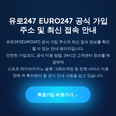
유로247 EURO247 공식 가입
주소 및 최신 접속 안내
유로247(EURO247) 공식 가입 주소와 최신 접속 정보를 확인
할 수 있는 안내 페이지입니다.
안전한 가입코드, 공식 이용 방법, 24시간 고객센터 정보를 제
공하며
스포츠·라이브카지노·슬롯·그래프게임 등 전체 서비스 이용
전에 꼭 확인해야 할 공식 안내 내용을 담고 있습니다.
회원가입 바로가기 →