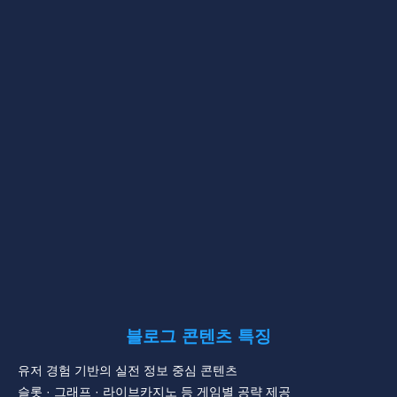
블로그 콘텐츠 특징
유저 경험 기반의 실전 정보 중심 콘텐츠
슬롯 · 그래프 · 라이브카지노 등 게임별 공략 제공